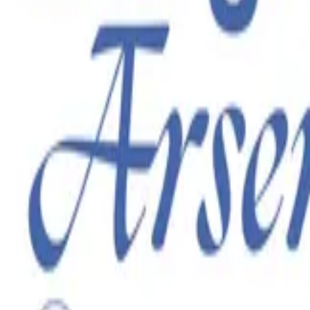
Jassin
Die Größere Arsenalplatz Tour
So., 11. Oktober 2026, 20:00 Uhr
Kalif Stor
Termin downloaden
FAQs zur Tour
Weitere Tourdaten
Infos zur Veranstaltung
ab 45,30 €
Tickets auswählen
Infos zur Veranstaltung
Veranstaltungsbeginn
So., 11. Oktober 2026
Einlass: 19:00 Uhr, Beginn: 20:00 Uhr
Veranstaltungsort
Kalif Storch, Zum Güterbahnhof 20, 99085 Erfurt, Deutschland
Veranstalter